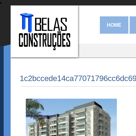
HOME
1c2bccede14ca77071796cc6dc6