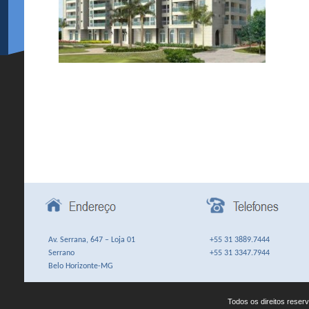
Av. Serrana, 647 – Loja 01
+55 31 3889.7444
Serrano
+55 31 3347.7944
Belo Horizonte-MG
Todos os direitos rese